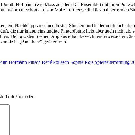
nd Judith Hofmann (wie Moss aus dem DT-Ensemble) mit ihren Pollesch-
h nun wahrhaft schon ein paar Mal zu oft recycelt. Diesmal performen S
ken, ein Nachklapp zu seinen besten Stücken und leider noch nicht de
säuft, die nur knapp einstündige Fingerübung hebt aber auch nicht ab, 
 möchten. Den größten Szenen-Applaus erhält bezeichnenderweise der Ch
semble in „Panikherz“ gefeiert wird.
udith Hofmann
Plüsch
René Pollesch
Sophie Rois
Spielzeiteröffnung 2
sind mit
*
markiert