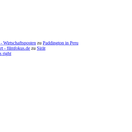
- Wirtschaftsposten
zu
Paddington in Peru
rt - filmfokus.de
zu
Sirāt
s right