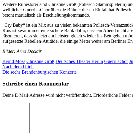
Weitere Ruhestörer sind Christine Groß (Pollesch-Stammspielerin) u
weiblicher Guerrila-Chor über die Bühne: diesen Einfall hat Pollesc
betont martialisch als Erschießungskommando.
„Cry Baby“ ist ein Mix aus zu vielen bekannten Pollesch-Versatzstüc
Rois ist zwar immer eine sichere Bank dafür, dass ein Abend nicht ab
räsonieren, dass sie jetzt am liebsten gleich wieder ins Bett gehen
aufgesetzte Rebellen-Attitüde, die einige Meter weiter am Berliner En
Bilder: Arno Declair
Bernd Moss
Christine Groß
Deutsches Theater Berlin
Guerrilachor
J
Post
Nach dem Urteil
Die sechs Brandenburgischen Konzerte
navigation
Schreibe einen Kommentar
Deine E-Mail-Adresse wird nicht veröffentlicht.
Erforderliche Felder 