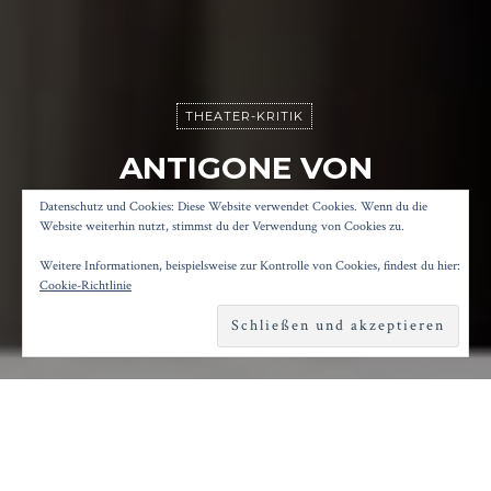
THEATER-KRITIK
ANTIGONE VON
SOPHOKLES
Datenschutz und Cookies: Diese Website verwendet Cookies. Wenn du die
Website weiterhin nutzt, stimmst du der Verwendung von Cookies zu.
Weitere Informationen, beispielsweise zur Kontrolle von Cookies, findest du hier:
Posted on
13. Januar 2019
by
Konrad Kögler
Cookie-Richtlinie
Reading time
4 minutes
D
ie Spielplangestaltung treibt manchmal
skurrile Blüten. Nur einen Tag nach der