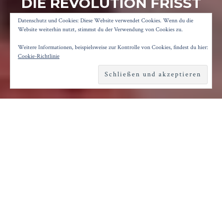
DIE REVOLUTION FRISST
IHRE KINDER
Datenschutz und Cookies: Diese Website verwendet Cookies. Wenn du die
Website weiterhin nutzt, stimmst du der Verwendung von Cookies zu.
Weitere Informationen, beispielsweise zur Kontrolle von Cookies, findest du hier:
Posted on
7. Juni 2019
by
Konrad Kögler
Cookie-Richtlinie
Reading time
5 minutes
U
nruhe macht sich breit im Deutschen
Theater Berlin, als die Intendantin des
Schauspielhauses Graz vor die Bühne tritt und
verkündet: Es tue ihr sehr leid, aber das heutige
Gastspiel bei den Autorentheatertagen könne
nicht stattfinden. Die Schauspieler*innen seien