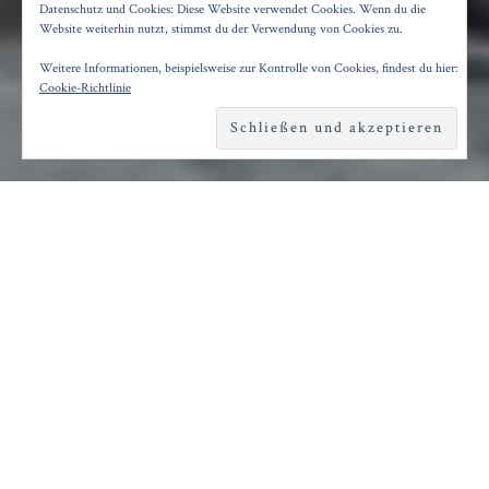
DER BOXER
Datenschutz und Cookies: Diese Website verwendet Cookies. Wenn du die
Website weiterhin nutzt, stimmst du der Verwendung von Cookies zu.
Weitere Informationen, beispielsweise zur Kontrolle von Cookies, findest du hier:
Posted on
22. September 2019
by
Konrad Kögler
Cookie-Richtlinie
Reading time
4 minutes
E
inen ziemlich schweren Brocken hat sich
Ewelina Marciniak vorgenommen: Knapp
500 Seiten dick ist der Roman „Der Boxer“ ihres
Landsmanns Szczepan Twardoch.
Im Mittelpunkt steht der Jude Jakub Shapiro
(Sebastian Zimmler), der davon träumt, sich