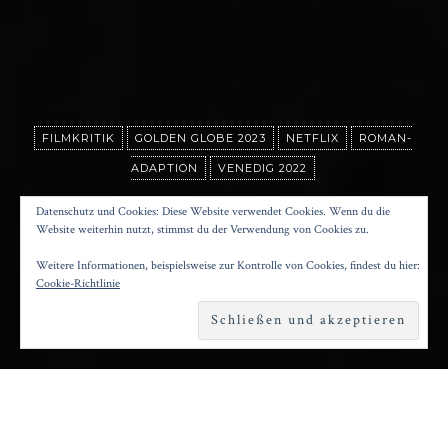
FILMKRITIK
GOLDEN GLOBE 2023
NETFLIX
ROMAN-
ADAPTION
VENEDIG 2022
BLOND
Datenschutz und Cookies: Diese Website verwendet Cookies. Wenn du die
Website weiterhin nutzt, stimmst du der Verwendung von Cookies zu.
Weitere Informationen, beispielsweise zur Kontrolle von Cookies, findest du hier:
Posted on
27. Dezember 2022
by
Konrad Kögler
Cookie-Richtlinie
Reading time
2 minutes
u einem fast dreistündigen Leidenstrip