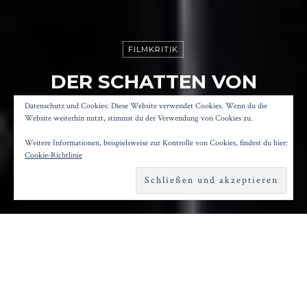
FILMKRITIK
DER SCHATTEN VON
CARAVAGGIO
Datenschutz und Cookies: Diese Website verwendet Cookies. Wenn du die
Website weiterhin nutzt, stimmst du der Verwendung von Cookies zu.
Weitere Informationen, beispielsweise zur Kontrolle von Cookies, findest du hier:
Posted on
14. Oktober 2023
by
Konrad Kögler
Cookie-Richtlinie
Reading time
3 minutes
M
it einer erlesenen Besetzung trumpft
Michele Placidos Historiendrama „Der
Schatten von Caravaggio/L´ombra di