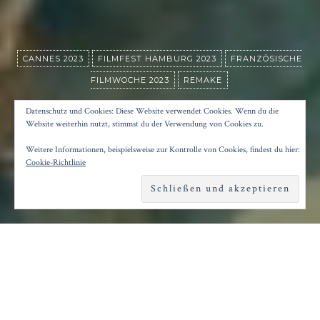
CANNES 2023
FILMFEST HAMBURG 2023
FRANZÖSISCHE
FILMWOCHE 2023
REMAKE
IM LETZTEN SOMMER
Datenschutz und Cookies: Diese Website verwendet Cookies. Wenn du die
Website weiterhin nutzt, stimmst du der Verwendung von Cookies zu.
Weitere Informationen, beispielsweise zur Kontrolle von Cookies, findest du hier:
Posted on
28. November 2023
by
Konrad Kögler
Cookie-Richtlinie
Reading time
2 minutes
E
igentlich hatte sich Catherine Breillat, die
große Provokateurin des franzöischen
Kinos, die zur Jahrtausendwende mit