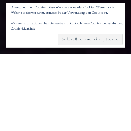
MEANWHILE ON EARTH
Datenschutz und Cookies: Diese Website verwendet Cookies. Wenn du die
Website weiterhin nutzt, stimmst du der Verwendung von Cookies zu.
Weitere Informationen, beispielsweise zur Kontrolle von Cookies, findest du hier:
Posted on
16. Februar 2024
by
Konrad Kögler
Cookie-Richtlinie
Reading time
1 minute
S
cheinbar unverbunden laufen die beiden
Erzählstränge von Jérémy Clapins „Pendant
ce temps du terre“ (internationaler Titel:
„Meanwhile on Earth“) nebeneinander her. Elsa
arbeitet in einem Pflegeheim, ist dort mit dem
körperlichen Verfall und der Demenz der
Seniorinnen konfrontiert. Zugleich trauert sich