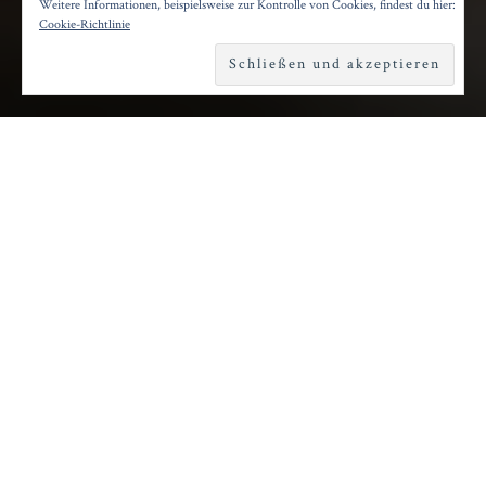
Weitere Informationen, beispielsweise zur Kontrolle von Cookies, findest du hier:
Posted on
9. März 2024
by
Konrad Kögler
Cookie-Richtlinie
Reading time
3 minutes
D
en Abschluss der ersten „Performing Arts
Season“ bildete ein Tanz-Klassiker: Pina
Bauschs Wuppertaler Klassiker „Café Müller“
war in einer restaurierten Fassung zu erleben.
Sehr werktreu taumeln und stolpern die jungen
Tänzerinnen und Tänzer durch das Labyrinth an
Stühlen, das Rolf Borzik entworfen hat. Die
Choreographie erzählt zur klagenden Barock-
Musik von Henry Purcell von verzweifelten,