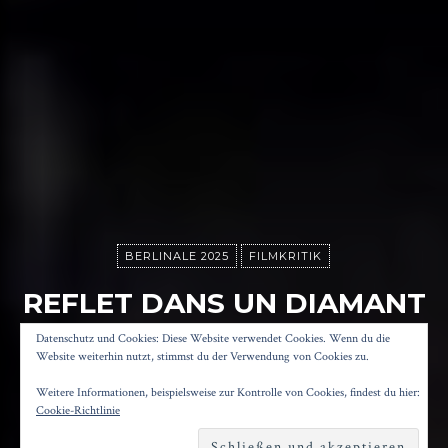
BERLINALE 2025
FILMKRITIK
REFLET DANS UN DIAMANT
MORT
Datenschutz und Cookies: Diese Website verwendet Cookies. Wenn du die
Website weiterhin nutzt, stimmst du der Verwendung von Cookies zu.
Weitere Informationen, beispielsweise zur Kontrolle von Cookies, findest du hier:
Posted on
18. Februar 2025
by
Konrad Kögler
Cookie-Richtlinie
Reading time
1 minute