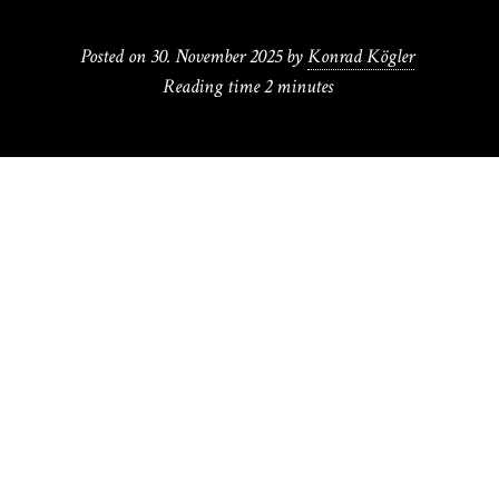
Posted on
30. November 2025
by
Konrad Kögler
Reading time
2 minutes
D
ie Körperkomik ist ein Markenzeichen
von Anita Vulesicas Regie-Arbeiten.
Gemeinsam mit Mirjam Klebel (zuständig für
Choreographie und Körperarbeit) lässt sie ihr
siebenköpfiges Ensemble auch in „Eine Minute
der Menschheit“ wieder zahlreiche
komödiantische Verrenkungen und nervöse
Zuckungen ausführen. Wir haben es mit einer