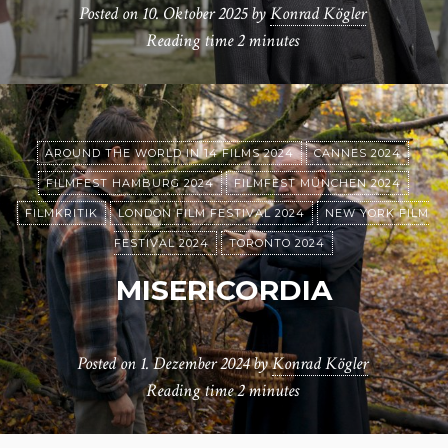
Posted on
10. Oktober 2025
by
Konrad Kögler
Reading time
2 minutes
AROUND THE WORLD IN 14 FILMS 2024
CANNES 2024
FILMFEST HAMBURG 2024
FILMFEST MÜNCHEN 2024
FILMKRITIK
LONDON FILM FESTIVAL 2024
NEW YORK FILM
FESTIVAL 2024
TORONTO 2024
MISERICORDIA
Posted on
1. Dezember 2024
by
Konrad Kögler
Reading time
2 minutes