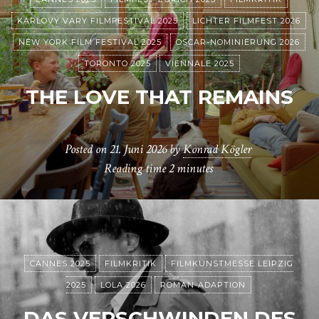
KARLOVY VARY FILMFESTIVAL 2025
LICHTER FILMFEST 2026
NEW YORK FILM FESTIVAL 2025
OSCAR-NOMINIERUNG 2026
TORONTO 2025
VIENNALE 2025
THE LOVE THAT REMAINS
Posted on
21. Juni 2026
by
Konrad Kögler
Reading time
2 minutes
CANNES 2025
FILMKRITIK
FILMKUNSTMESSE LEIPZIG
2025
LOLA 2026
ROMAN-ADAPTION
DAS VERSCHWINDEN DES