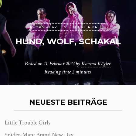
ROMAN-ADAPTION
THEATER-KRITIK
HUND, WOLF, SCHAKAL
Posted on
11. Februar 2024
by
Konrad Kögler
Reading time
2 minutes
NEUESTE BEITRÄGE
Little Trouble Girls
Spider-Man: Brand New Day