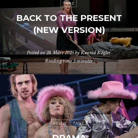
TANZ
BACK TO THE PRESENT
(NEW VERSION)
Posted on
28. März 2025
by
Konrad Kögler
Reading time
3 minutes
REVUE
TANZ
DRAMA