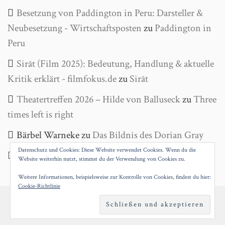
Besetzung von Paddington in Peru: Darsteller &
Neubesetzung - Wirtschaftsposten
zu
Paddington in
Peru
Sirāt (Film 2025): Bedeutung, Handlung & aktuelle
Kritik erklärt - filmfokus.de
zu
Sirāt
Theatertreffen 2026 – Hilde von Balluseck
zu
Three
times left is right
Bärbel Warneke
zu
Das Bildnis des Dorian Gray
Datenschutz und Cookies: Diese Website verwendet Cookies. Wenn du die
Helga Wanke
zu
Antigone
Website weiterhin nutzt, stimmst du der Verwendung von Cookies zu.
Weitere Informationen, beispielsweise zur Kontrolle von Cookies, findest du hier:
Cookie-Richtlinie
PROUDLY POWERED BY WORDPRESS
|
THEME:
SILVIO BY
SILOCREATIVO
.