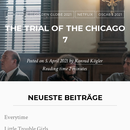
FILMKRITIK
GOLDEN GLOBE 2021
NETFLIX
OSCARS 2021
THE TRIAL OF THE CHICAGO
7
Posted on
5. April 2021
by
Konrad Kögler
Reading time
2 minutes
NEUESTE BEITRÄGE
Everytime
Little Trouble Girls