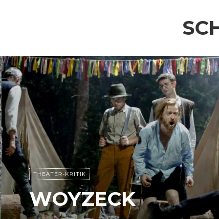
SC
THEATER-KRITIK
WOYZECK