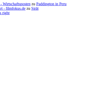
- Wirtschaftsposten
zu
Paddington in Peru
rt - filmfokus.de
zu
Sirāt
s right