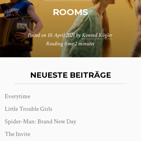
ROOMS
Posted on
10. April 2021
by
Konrad Kögler
Reading time
2 minutes
NEUESTE BEITRÄGE
Everytime
Little Trouble Girls
Spider-Man: Brand New Day
The Invite