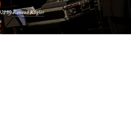
022
by
Konrad Kögler
s