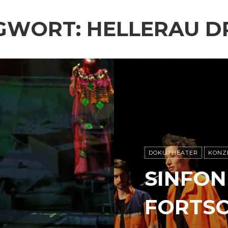
GWORT:
HELLERAU D
DOKUTHEATER
KONZ
SINFON
FORTSC