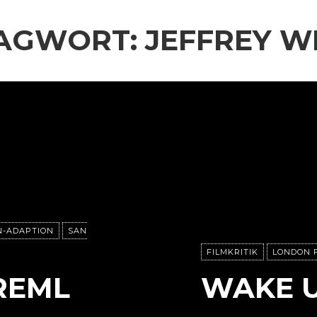
AGWORT:
JEFFREY W
-ADAPTION
SAN
FILMKRITIK
LONDON F
REML
WAKE 