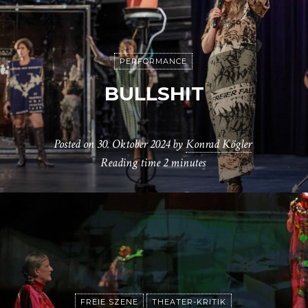
PERFORMANCE
BULLSHIT
Posted on
30. Oktober 2024
by
Konrad Kögler
Reading time
2 minutes
FREIE SZENE
THEATER-KRITIK