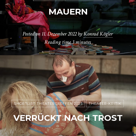
MAUERN
Posted on
11. Dezember 2022
by
Konrad Kögler
Reading time
3 minutes
SHORTLIST THEATERTREFFEN 2023
THEATER-KRITIK
VERRÜCKT NACH TROST