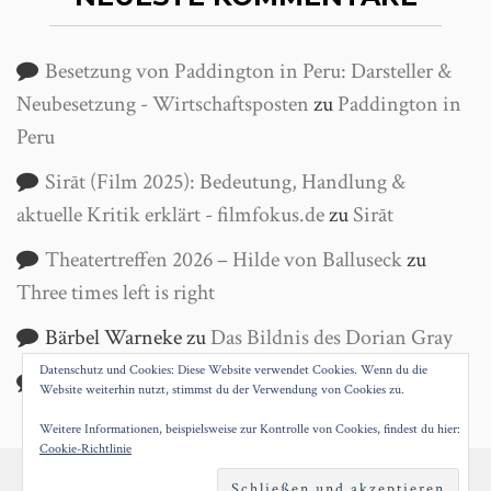
Besetzung von Paddington in Peru: Darsteller &
Neubesetzung - Wirtschaftsposten
zu
Paddington in
Peru
Sirāt (Film 2025): Bedeutung, Handlung &
aktuelle Kritik erklärt - filmfokus.de
zu
Sirāt
Theatertreffen 2026 – Hilde von Balluseck
zu
Three times left is right
Bärbel Warneke
zu
Das Bildnis des Dorian Gray
Datenschutz und Cookies: Diese Website verwendet Cookies. Wenn du die
Helga Wanke
zu
Antigone
Website weiterhin nutzt, stimmst du der Verwendung von Cookies zu.
Weitere Informationen, beispielsweise zur Kontrolle von Cookies, findest du hier:
Cookie-Richtlinie
PROUDLY POWERED BY WORDPRESS
|
THEME: