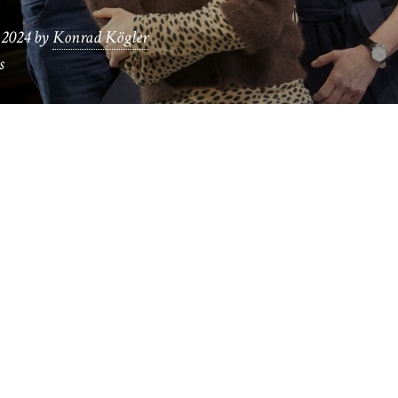
 2024
by
Konrad Kögler
s