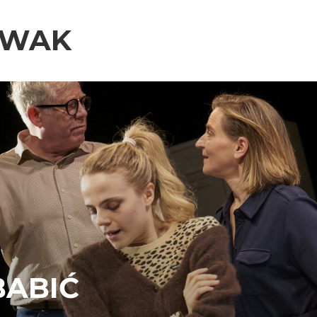
OWAK
BABIĆ