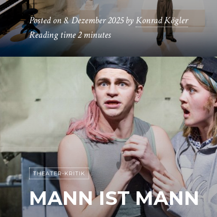
Posted on
8. Dezember 2025
by
Konrad Kögler
Reading time
2 minutes
THEATER-KRITIK
MANN IST MANN