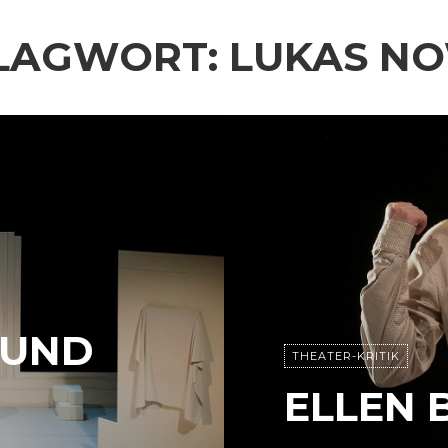
LAGWORT:
LUKAS N
 UND
THEATER-KRITIK
ELLEN 