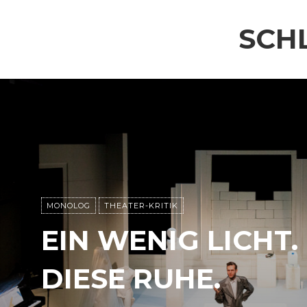
SCH
MONOLOG
THEATER-KRITIK
EIN WENIG LICHT.
DIESE RUHE.