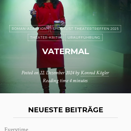
ROMAN-ADAPTION
SHORTLIST THEATERTREFFEN 2025
THEATER-KRITIK
URAUFFÜHRUNG
VATERMAL
Posted on
22. Dezember 2024
by
Konrad Kögler
Reading time
4 minutes
NEUESTE BEITRÄGE
Everytime