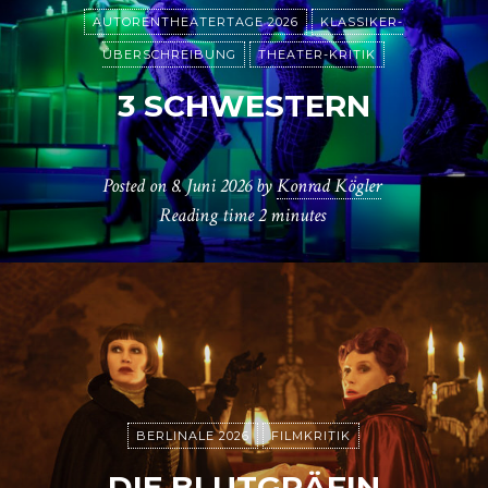
AUTORENTHEATERTAGE 2026
KLASSIKER-
ÜBERSCHREIBUNG
THEATER-KRITIK
3 SCHWESTERN
Posted on
8. Juni 2026
by
Konrad Kögler
Reading time
2 minutes
BERLINALE 2026
FILMKRITIK
DIE BLUTGRÄFIN