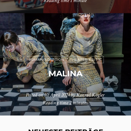
Reading time
1 minute
ROMAN-ADAPTION
THEATER-KRITIK
MALINA
Posted on
10. April 2024
by
Konrad Kögler
Reading time
2 minutes