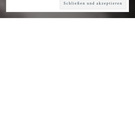
Wiederaufnahme an der
Schaubühne: Falk Richter
untersucht Krisensymptome
Im Oktober 2009 brachte
Falk Richter
gemeinsam mit der niederländischen
Choreografin
Anouk van Dijk
sein Projekt
„Trust“ auf die Bühne: der Lehman-Crash lag
damals gerade 13 Monate zurück und die FDP