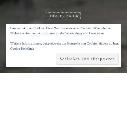
THEATER-KRITIK
KINDER DES PARADIESES
Datenschutz und Cookies: Diese Website verwendet Cookies. Wenn du die
Website weiterhin nutzt, stimmst du der Verwendung von Cookies zu.
Weitere Informationen, beispielsweise zur Kontrolle von Cookies, findest du hier:
Posted on
20. Januar 2018
by
Konrad Kögler
Cookie-Richtlinie
Reading time
2 minutes
I
n die Welt der Pantomime, der Gaukler und
des Theaters möchte uns Ola Mafaalani
entführen. Die Regisseurin ist in Syrien geboren
und Deutschland aufgewachsen, seit 1992 lebt