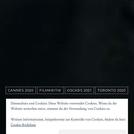
CANNES 2020
FILMKRITIK
OSCARS 2021
TORONTO 2020
DER RAUSCH
Datenschutz und Cookies: Diese Website verwendet Cookies. Wenn du die
Website weiterhin nutzt, stimmst du der Verwendung von Cookies zu.
Weitere Informationen, beispielsweise zur Kontrolle von Cookies, findest du hier:
Posted on
23. Juli 2021
by
Konrad Kögler
Cookie-Richtlinie
Reading time
3 minutes