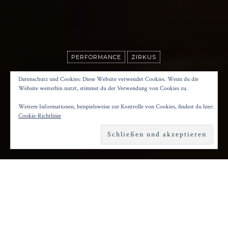
PERFORMANCE
ZIRKUS
HUMANS 2.0
Datenschutz und Cookies: Diese Website verwendet Cookies. Wenn du die
Website weiterhin nutzt, stimmst du der Verwendung von Cookies zu.
Weitere Informationen, beispielsweise zur Kontrolle von Cookies, findest du hier:
Posted on
6. November 2021
by
Konrad Kögler
Cookie-Richtlinie
Reading time
1 minute
S
eit Ende August hat das Chamäleon Theater
am Hackeschen Markt wieder geöffnet und
die internationalen Festival-Lieblinge der