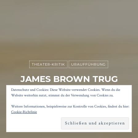
THEATER-KRITIK
URAUFFÜHRUNG
JAMES BROWN TRUG
LOCKENWICKLER
Datenschutz und Cookies: Diese Website verwendet Cookies. Wenn du die
Website weiterhin nutzt, stimmst du der Verwendung von Cookies zu.
Weitere Informationen, beispielsweise zur Kontrolle von Cookies, findest du hier:
Posted on
10. April 2023
by
Konrad Kögler
Cookie-Richtlinie
Reading time
3 minutes