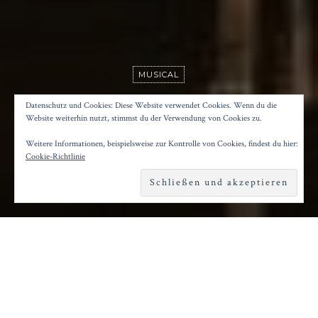
MUSICAL
ANATEVKA
Datenschutz und Cookies: Diese Website verwendet Cookies. Wenn du die
Website weiterhin nutzt, stimmst du der Verwendung von Cookies zu.
Weitere Informationen, beispielsweise zur Kontrolle von Cookies, findest du hier:
Posted on
4. Februar 2024
by
Konrad Kögler
Cookie-Richtlinie
Reading time
2 minutes
D
ie Gründe, warum der damalige
Intendant Barrie Kosky diesen
Broadway-Musical-Hit zum 70. Geburtstag der