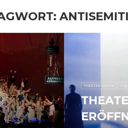
AGWORT:
ANTISEMIT
THEATER-KRITIK
THE
THEATE
ERÖFFN