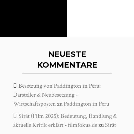
NEUESTE
KOMMENTARE
Besetzung von Paddington in Peru:
Darsteller & Neubesetzung -
Wirtschaftsposten
zu
Paddington in Peru
Sirāt (Film 2025): Bedeutung, Handlung &
aktuelle Kritik erklärt - filmfokus.de
zu
Sirāt