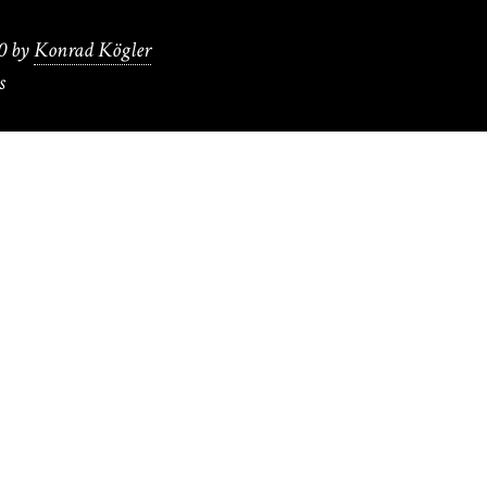
0
by
Konrad Kögler
s