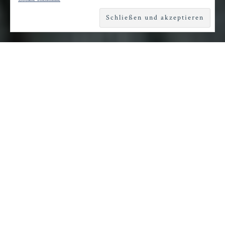
Reading time
1 minute
D
er Teddy der Berlinale 2024 ging an einen
leisen, konzentrierten Spielfilm aus
Hongkong: Ray Yeung erzählt in den ersten
Einstellungen von der Harmonie und
Vertrautheit eines lesbischen Paares, das seit
drei Jahrzehnten zusammenlebt. Angie (Patra
Au Ga Man) und Pat (Maggie Li Lin Lin)
schlendern durch die Stadt, treffen
Freundinnen, essen im Kreis der Großfamilie.
Alles scheint gut.