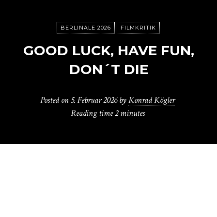
BERLINALE 2026
FILMKRITIK
GOOD LUCK, HAVE FUN,
DON´T DIE
Posted on
5. Februar 2026
by
Konrad Kögler
Reading time
2 minutes
G
ore Verbinski mag zwar für die breite
Öffentlichkeit kein so bekannter Name
unter den Hollywood-Regiegrößen, aber seine