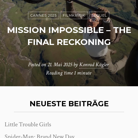
CANNES 2025
FILMKRITIK
SEQUEL
MISSION IMPOSSIBLE – THE
FINAL RECKONING
Posted on
21. Mai 2025
by
Konrad Kögler
Reading time
1 minute
NEUESTE BEITRÄGE
Little Trouble Girls
Spider-Man: Brand New Day