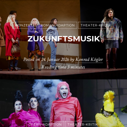
KONZERTE
ROMAN-ADAPTION
THEATER-KRITIK
ZUKUNFTSMUSIK
Posted on
24. Januar 2026
by
Konrad Kögler
Reading time
3 minutes
OPERN-ADAPTION
THEATER-KRITIK