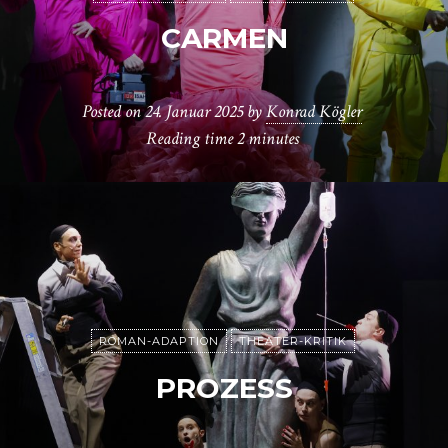
CARMEN
Posted on
24. Januar 2025
by
Konrad Kögler
Reading time
2 minutes
ROMAN-ADAPTION
THEATER-KRITIK
PROZESS