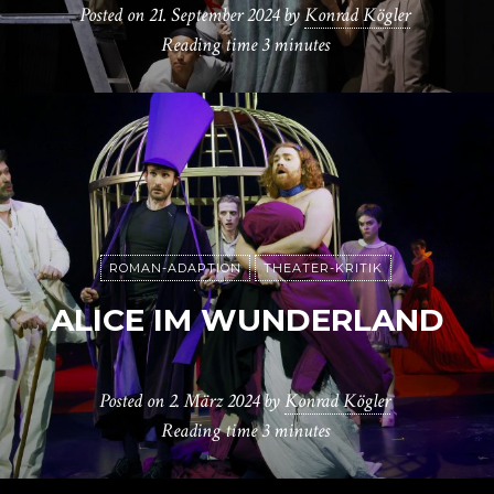
Posted on
21. September 2024
by
Konrad Kögler
Reading time
3 minutes
ROMAN-ADAPTION
THEATER-KRITIK
ALICE IM WUNDERLAND
Posted on
2. März 2024
by
Konrad Kögler
Reading time
3 minutes