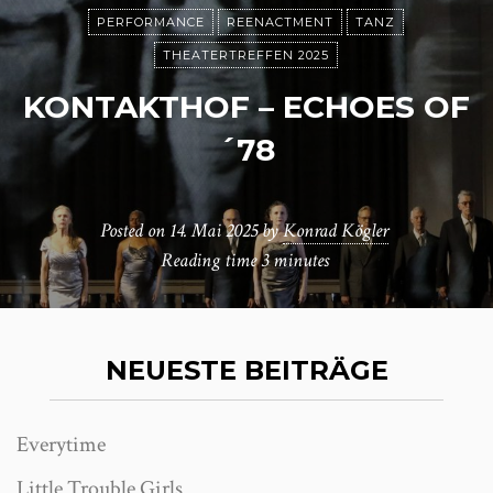
PERFORMANCE
REENACTMENT
TANZ
THEATERTREFFEN 2025
KONTAKTHOF – ECHOES OF
´78
Posted on
14. Mai 2025
by
Konrad Kögler
Reading time
3 minutes
NEUESTE BEITRÄGE
Everytime
Little Trouble Girls