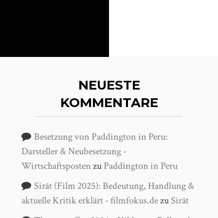
NEUESTE
KOMMENTARE
Besetzung von Paddington in Peru:
Darsteller & Neubesetzung -
Wirtschaftsposten
zu
Paddington in Peru
Sirāt (Film 2025): Bedeutung, Handlung &
aktuelle Kritik erklärt - filmfokus.de
zu
Sirāt