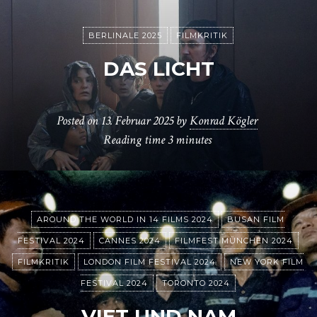
BERLINALE 2025
FILMKRITIK
DAS LICHT
Posted on
13. Februar 2025
by
Konrad Kögler
Reading time
3 minutes
AROUND THE WORLD IN 14 FILMS 2024
BUSAN FILM
FESTIVAL 2024
CANNES 2024
FILMFEST MÜNCHEN 2024
FILMKRITIK
LONDON FILM FESTIVAL 2024
NEW YORK FILM
FESTIVAL 2024
TORONTO 2024
VIET UND NAM