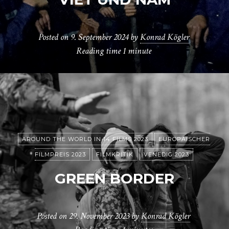
Posted on
9. September 2024
by
Konrad Kögler
Reading time
1 minute
AROUND THE WORLD IN 14 FILMS 2023
EUROPÄISCHER
FILMPREIS 2023
FILMKRITIK
VENEDIG 2023
GREEN BORDER
Posted on
29. November 2023
by
Konrad Kögler