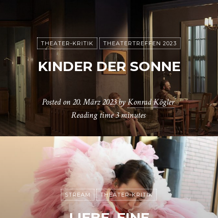
THEATER-KRITIK
THEATERTREFFEN 2023
KINDER DER SONNE
Posted on
20. März 2023
by
Konrad Kögler
Reading time
3 minutes
STREAM
THEATER-KRITIK
LIEBE. EINE