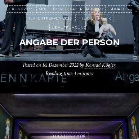
FAUST 2023
MÜLHEIMER THEATERTAGE 2023
SHORTLIST
THEATERTREFFEN 2023
THEATER-KRITIK
URAUFFÜHRUNG
ANGABE DER PERSON
Posted on
16. Dezember 2022
by
Konrad Kögler
Reading time
3 minutes
THEATER-KRITIK