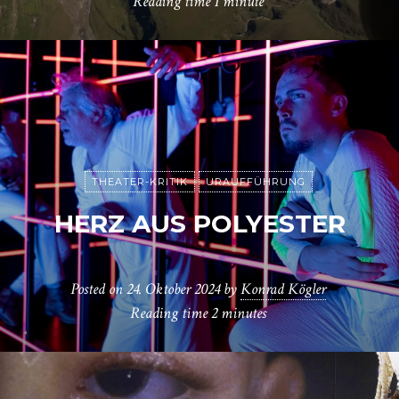
Reading time
1 minute
THEATER-KRITIK
URAUFFÜHRUNG
HERZ AUS POLYESTER
Posted on
24. Oktober 2024
by
Konrad Kögler
Reading time
2 minutes