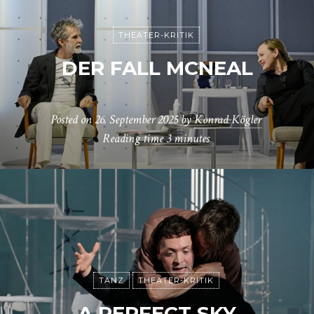
THEATER-KRITIK
DER FALL MCNEAL
Posted on
26. September 2025
by
Konrad Kögler
Reading time
3 minutes
TANZ
THEATER-KRITIK
A PERFECT SKY