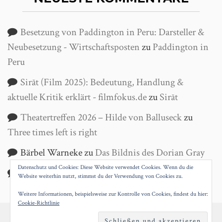
Besetzung von Paddington in Peru: Darsteller &
Neubesetzung - Wirtschaftsposten
zu
Paddington in
Peru
Sirāt (Film 2025): Bedeutung, Handlung &
aktuelle Kritik erklärt - filmfokus.de
zu
Sirāt
Theatertreffen 2026 – Hilde von Balluseck
zu
Three times left is right
Bärbel Warneke
zu
Das Bildnis des Dorian Gray
Datenschutz und Cookies: Diese Website verwendet Cookies. Wenn du die
Helga Wanke
zu
Antigone
Website weiterhin nutzt, stimmst du der Verwendung von Cookies zu.
Weitere Informationen, beispielsweise zur Kontrolle von Cookies, findest du hier:
Cookie-Richtlinie
PROUDLY POWERED BY WORDPRESS
|
THEME: