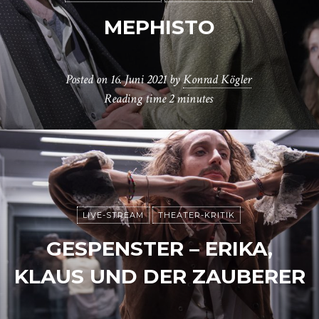
MEPHISTO
Posted on
16. Juni 2021
by
Konrad Kögler
Reading time
2 minutes
LIVE-STREAM
THEATER-KRITIK
GESPENSTER – ERIKA,
KLAUS UND DER ZAUBERER