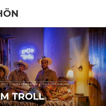
HÖN
 2023
THEATER-KRITIK
URAUFFÜHRUNG
M TROLL