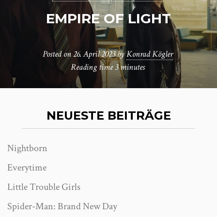
EMPIRE OF LIGHT
Posted on
26. April 2023
by
Konrad Kögler
Reading time
3 minutes
NEUESTE BEITRÄGE
Nightborn
Everytime
Little Trouble Girls
Spider-Man: Brand New Day