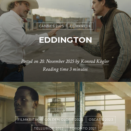
CANNES 2025
FILMKRITIK
EDDINGTON
Posted on
20. November 2025
by
Konrad Kögler
Reading time
3 minutes
FILMKRITIK
GOLDEN GLOBE 2023
OSCARS 2023
TELLURIDE 2022
TORONTO 2021