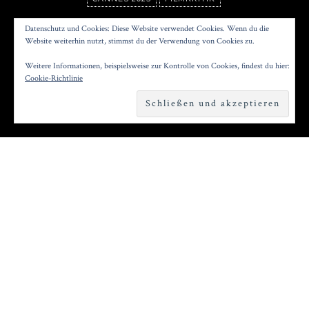
EDDINGTON
Datenschutz und Cookies: Diese Website verwendet Cookies. Wenn du die
Website weiterhin nutzt, stimmst du der Verwendung von Cookies zu.
Weitere Informationen, beispielsweise zur Kontrolle von Cookies, findest du hier:
Posted on
20. November 2025
by
Konrad Kögler
Cookie-Richtlinie
Reading time
3 minutes
S
eitdem Donald Trump seine zweite
Amtszeit im Weißen Haus angetreten hat,
überschlägt sich auch das Kinojahr mit Filmen,
die tief in die Kulturkämpfe unserer Zeit
eintauchen. Neben „
One Battle After Another
“
von Paul Thomas Anderson und „
Bugonia
“ von