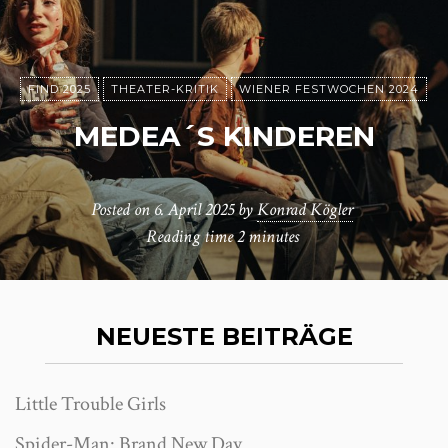
FIND 2025
THEATER-KRITIK
WIENER FESTWOCHEN 2024
MEDEA´S KINDEREN
Posted on
6. April 2025
by
Konrad Kögler
Reading time
2 minutes
NEUESTE BEITRÄGE
Little Trouble Girls
Spider-Man: Brand New Day