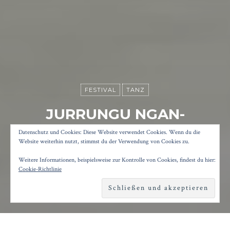
FESTIVAL
TANZ
JURRUNGU NGAN-
GA/STRAIGHT TALK
Datenschutz und Cookies: Diese Website verwendet Cookies. Wenn du die
Website weiterhin nutzt, stimmst du der Verwendung von Cookies zu.
Weitere Informationen, beispielsweise zur Kontrolle von Cookies, findest du hier:
Posted on
6. August 2022
by
Konrad Kögler
Cookie-Richtlinie
Reading time
4 minutes