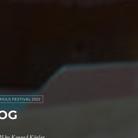
HÜLS FESTIVAL 2022
OG
25
by
Konrad Kögler