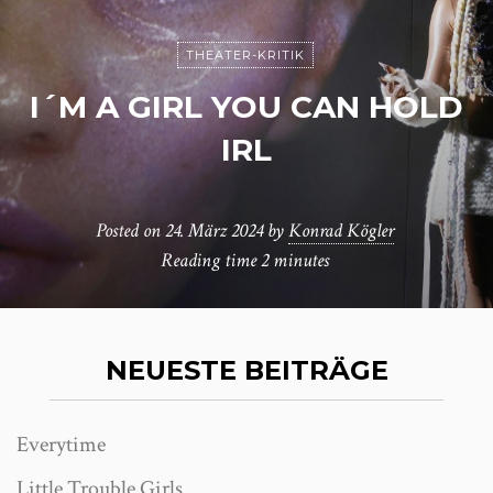
THEATER-KRITIK
I´M A GIRL YOU CAN HOLD
IRL
Posted on
24. März 2024
by
Konrad Kögler
Reading time
2 minutes
NEUESTE BEITRÄGE
Everytime
Little Trouble Girls