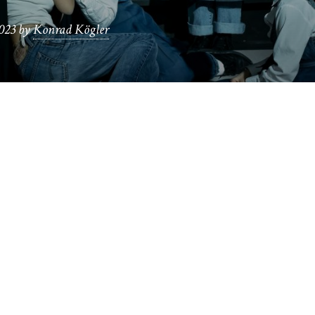
2023
by
Konrad Kögler