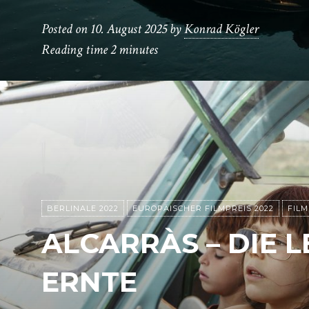
Posted on
10. August 2025
by
Konrad Kögler
Reading time
2 minutes
BERLINALE 2022
EUROPÄISCHER FILMPREIS 2022
FILM
ALCARRÀS – DIE L
ERNTE