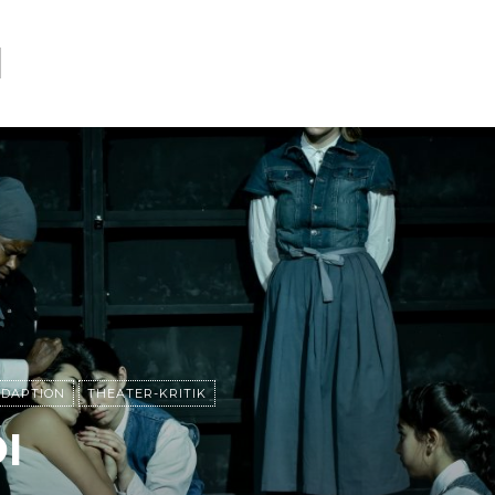
N
DAPTION
THEATER-KRITIK
I